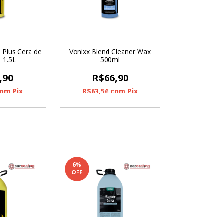
 Plus Cera de
Vonixx Blend Cleaner Wax
 1.5L
500ml
,90
R$66,90
com
Pix
R$63,56
com
Pix
6
%
OFF