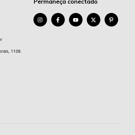
Permaneça conectado
r
rais, 1108.