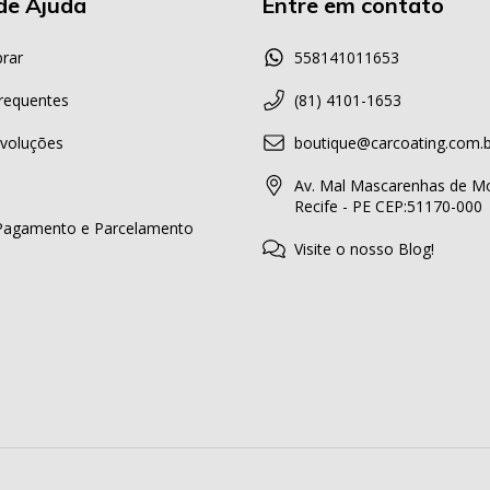
de Ajuda
Entre em contato
rar
558141011653
requentes
(81) 4101-1653
voluções
boutique@carcoating.com.b
Av. Mal Mascarenhas de Mo
Recife - PE CEP:51170-000
Pagamento e Parcelamento
Visite o nosso Blog!