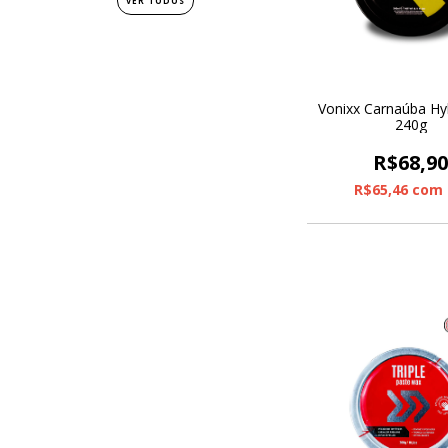
VER TODOS
Vonixx Carnaúba Hy
240g
R$68,9
R$65,46
com