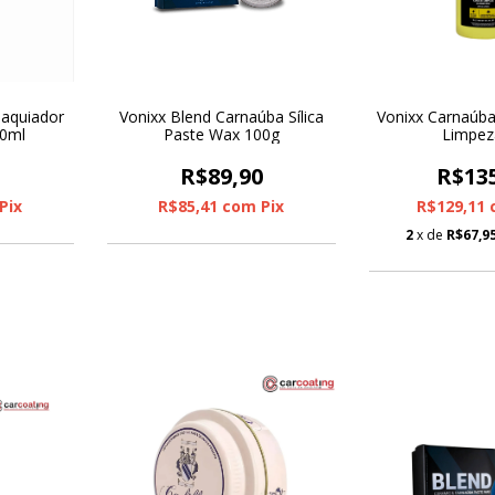
Maquiador
Vonixx Blend Carnaúba Sílica
Vonixx Carnaúba
00ml
Paste Wax 100g
Limpez
0
R$89,90
R$13
Pix
R$85,41
com
Pix
R$129,11
2
x de
R$67,9