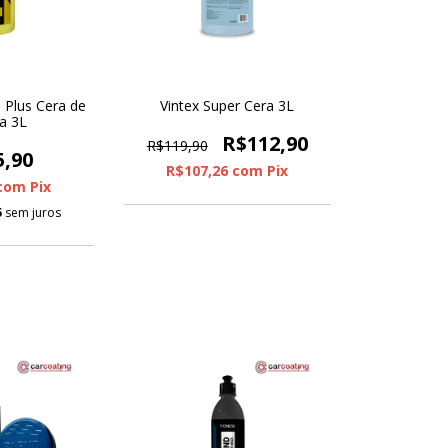
 Plus Cera de
Vintex Super Cera 3L
a 3L
R$112,90
R$119,90
5,90
R$107,26
com
Pix
com
Pix
5
sem juros