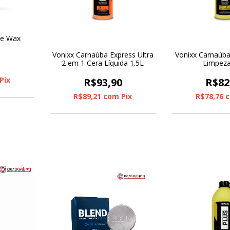
le Wax
Vonixx Carnaúba Express Ultra
Vonixx Carnaúba
2 em 1 Cera Líquida 1.5L
Limpeza
0
Pix
R$93,90
R$82
R$89,21
com
Pix
R$78,76