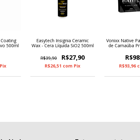
 Coating
Easytech Insignia Ceramic
Vonixx Native P
ivo 500ml
Wax - Cera Líquida SiO2 500ml
de Carnaúba P
0
R$27,90
R$98
R$39,90
Pix
R$26,51
com
Pix
R$93,96