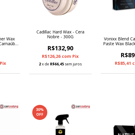
Cadillac Hard Wax - Cera
Nobre - 300G
aner Wax
Vonixx Blend Ca
Carnaúba
Paste Wax Black
R$132,90
0
R$89
R$126,26
com
Pix
Pix
R$85,41
2
x de
R$66,45
sem juros
30
%
OFF