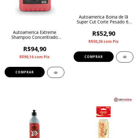
Autoamerica Boina de lã
Super Cut Corte Pesado 6"
S/ Interface
R$52,90
Autoamerica Extreme
Shampoo Concentrado
R$50,26
com
Pix
Diluição 1.300 - 5L
R$94,90
R$90,16
com
Pix