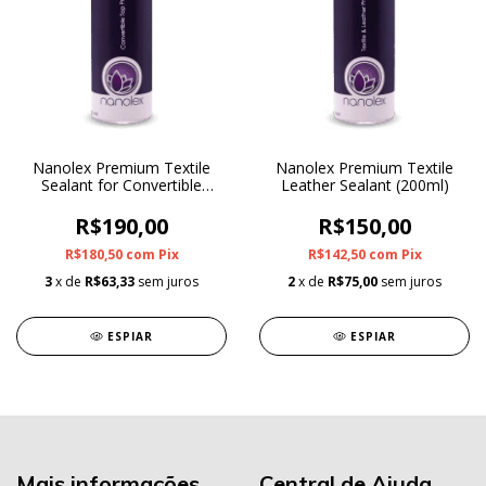
Nanolex Premium Textile
Nanolex Premium Textile
Sealant for Convertible
Leather Sealant (200ml)
(200ml)
R$190,00
R$150,00
R$180,50
com
Pix
R$142,50
com
Pix
3
x de
R$63,33
sem juros
2
x de
R$75,00
sem juros
ESPIAR
ESPIAR
Mais informações
Central de Ajuda