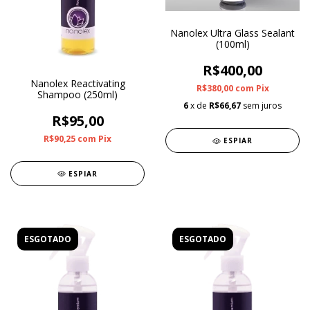
Nanolex Ultra Glass Sealant
(100ml)
R$400,00
Nanolex Reactivating
R$380,00
com
Pix
Shampoo (250ml)
6
x de
R$66,67
sem juros
R$95,00
R$90,25
com
Pix
ESPIAR
ESPIAR
ESGOTADO
ESGOTADO