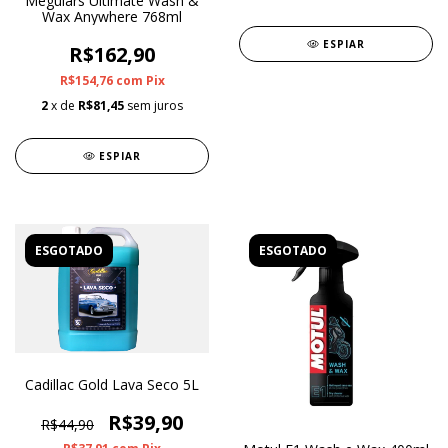
Meguiars Ultimate Wash &
Wax Anywhere 768ml
ESPIAR
R$162,90
R$154,76
com
Pix
2
x de
R$81,45
sem juros
ESPIAR
ESGOTADO
ESGOTADO
Cadillac Gold Lava Seco 5L
R$39,90
R$44,90