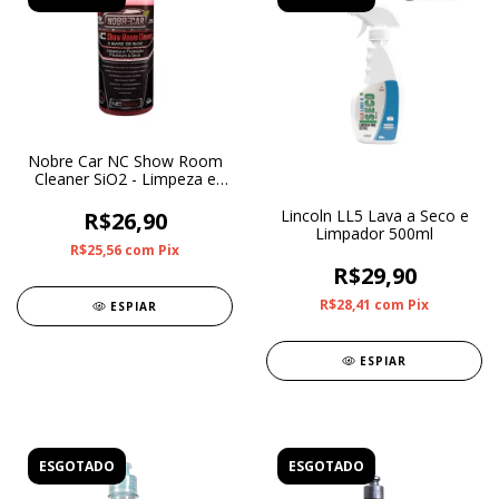
Nobre Car NC Show Room
Cleaner SiO2 - Limpeza e
Proteção à Seco 500ml
Lincoln LL5 Lava a Seco e
R$26,90
Limpador 500ml
R$25,56
com
Pix
R$29,90
R$28,41
com
Pix
ESPIAR
ESPIAR
ESGOTADO
ESGOTADO