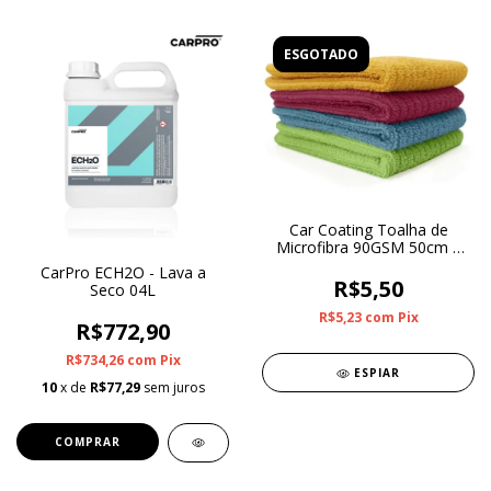
ESGOTADO
Car Coating Toalha de
Microfibra 90GSM 50cm x
30cm
CarPro ECH2O - Lava a
R$5,50
Seco 04L
R$5,23
com
Pix
R$772,90
R$734,26
com
Pix
ESPIAR
10
x de
R$77,29
sem juros