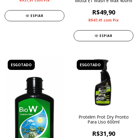
R$37,91
com
Pix
Motul E1 Wash e Wax 400ml
R$49,90
ESPIAR
R$47,41
com
Pix
ESPIAR
ESGOTADO
ESGOTADO
Protelim Prot Dry Pronto
Para Uso 600ml
R$31,90