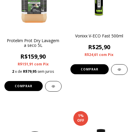
Vonixx V-ECO Fast 500ml
Protelim Prot Dry Lavagem
a seco 5L
R$25,90
R$24,61
com
Pix
R$159,90
R$151,91
com
Pix
2
x de
R$79,95
sem juros
1
%
OFF