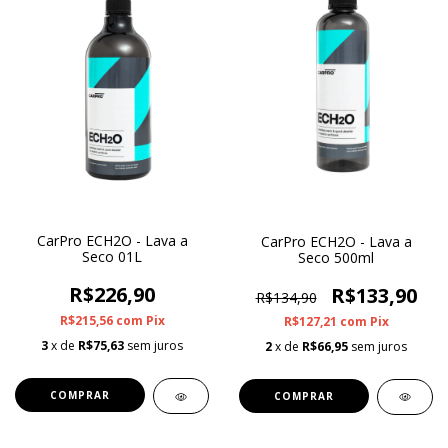
CarPro ECH2O - Lava a
CarPro ECH2O - Lava a
Seco 01L
Seco 500ml
R$226,90
R$133,90
R$134,90
R$215,56
com
Pix
R$127,21
com
Pix
3
x de
R$75,63
sem juros
2
x de
R$66,95
sem juros