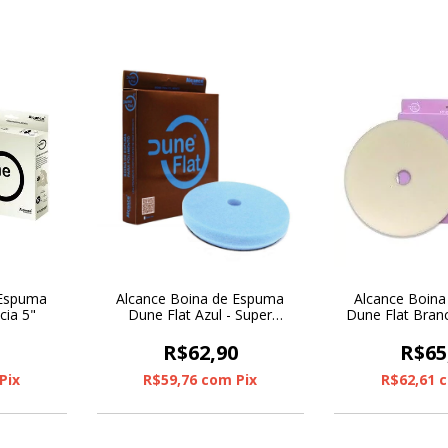
 Espuma
Alcance Boina de Espuma
Alcance Boin
ia 5"
Dune Flat Azul - Super
Dune Flat Branc
Agressiva C/ Furo 6"
Furo
0
R$62,90
R$65
Pix
R$59,76
com
Pix
R$62,61