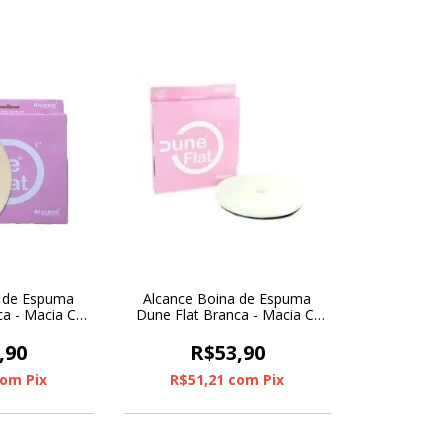
a de Espuma
Alcance Boina de Espuma
a - Macia C/
Dune Flat Branca - Macia C/
 5"
Furo 6"
,90
R$53,90
com
Pix
R$51,21
com
Pix