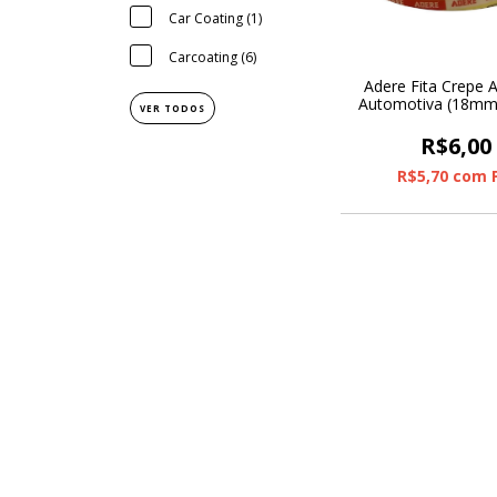
Car Coating (1)
Carcoating (6)
Adere Fita Crepe 
Automotiva (18mm
VER TODOS
R$6,00
R$5,70
com