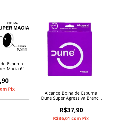
a de Espuma
per Macia 6"
,90
com
Pix
Alcance Boina de Espuma
Dune Super Agressiva Branca
3"
R$37,90
R$36,01
com
Pix