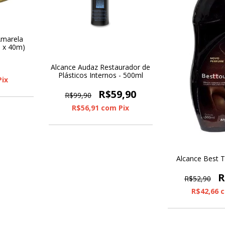
Amarela
 x 40m)
Alcance Audaz Restaurador de
Plásticos Internos - 500ml
Pix
R$59,90
R$99,90
R$56,91
com
Pix
Alcance Best 
R
R$52,90
R$42,66