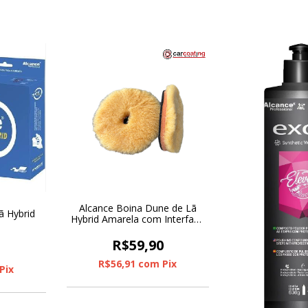
Alcance Boina Dune de Lã
ã Hybrid
Hybrid Amarela com Interface
6"
R$59,90
0
R$56,91
com
Pix
Pix