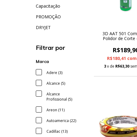
Capacitação
PROMOÇÃO
DRYJET
3D AAT 501 Com
Polidor de Corte
Filtrar por
R$189,9
R$180,41
com
Marca
3
x de
R$63,30
sem
Adere (3)
Alcance (5)
Alcance
Profissional (5)
Areon (11)
Autoamerica (22)
Cadillac (13)