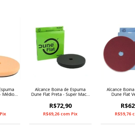
 Espuma
Alcance Boina de Espuma
Alcance Boin
 - Médio
Dune Flat Preta - Super Macia
Dune Flat V
ro 6"
C/ Furo 6"
Agressiva C
0
R$72,90
R$62
Pix
R$69,26
com
Pix
R$59,76