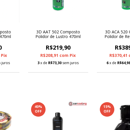
posto
3D AAT 502 Composto
3D ACA 520
 470ml
Polidor de Lustro 470ml
Polidor de Re
0
R$219,90
R$38
Pix
R$208,91
com
Pix
R$370,41
 juros
3
x de
R$73,30
sem juros
6
x de
R$64,9
40
%
15
%
OFF
OFF