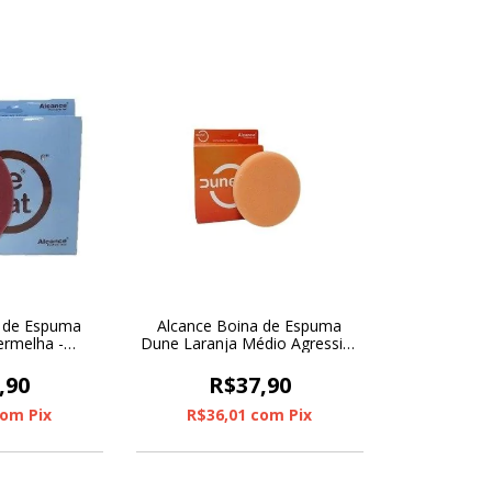
a de Espuma
Alcance Boina de Espuma
ermelha -
Dune Laranja Médio Agressiva
/ Furo 6"
3"
,90
R$37,90
com
Pix
R$36,01
com
Pix