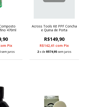
 Composto
Across Tools Kit PPF Concha
fino 470ml
e Quina de Porta
9,90
R$149,90
com
Pix
R$142,41
com
Pix
8
sem juros
2
x de
R$74,95
sem juros